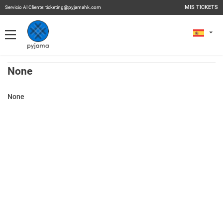
MIS TICKETS
Servicio Al Cliente:
ticketing@pyjamahk.com
Mis Tickets
MIS TICKETS
Eventos Pasados
None
None